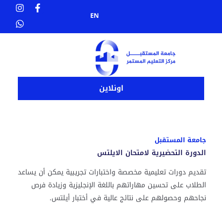
W
I
F
خطي
n
h
a
EN
لى
a
s
c
t
t
e
لمحتوى
a
s
b
g
a
o
p
r
o
p
a
k
m
-
f
اونلاين
جامعة المستقبل
الدورة التحضيرية لامتحان الايلتس
تقديم دورات تعليمية مخصصة واختبارات تجريبية يمكن أن يساعد
الطلاب على تحسين مهاراتهم باللغة الإنجليزية وزيادة فرص
نجاحهم وحصولهم على نتائج عالية في أختبار أيلتس.